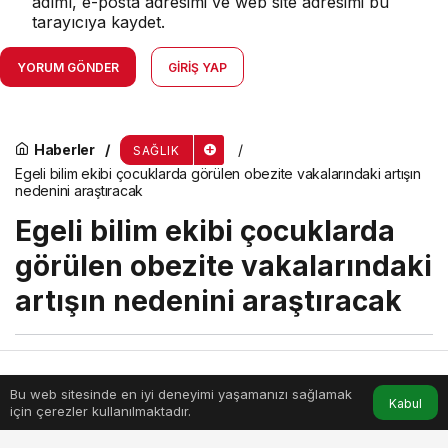
adımı, e-posta adresimi ve web site adresimi bu
tarayıcıya kaydet.
YORUM GÖNDER
GIRIŞ YAP
Haberler
SAĞLIK
Egeli bilim ekibi çocuklarda görülen obezite vakalarındaki artışın
nedenini araştıracak
Egeli bilim ekibi çocuklarda
görülen obezite vakalarındaki
artışın nedenini araştıracak
menik
tarafından yayınlandı
19 Şubat 2024, 21:01
yayınlandı
Bu web sitesinde en iyi deneyimi yaşamanızı sağlamak
Anasayfa
Akış
Hesabım
Kabul
2dk, 36sn
için çerezler kullanılmaktadır.