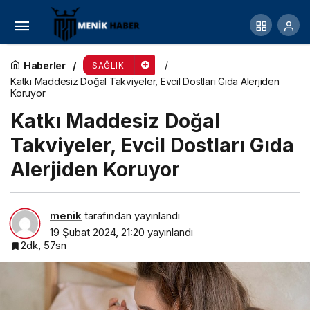
Egeli bilim ekibi çocuklarda görülen obezite
vakalarındaki artışın nedenini araştıracak
Haberler
SAĞLIK
Katkı Maddesiz Doğal Takviyeler, Evcil Dostları Gıda Alerjiden
Koruyor
Katkı Maddesiz Doğal
Takviyeler, Evcil Dostları Gıda
Alerjiden Koruyor
menik
tarafından yayınlandı
19 Şubat 2024, 21:20
yayınlandı
2dk, 57sn