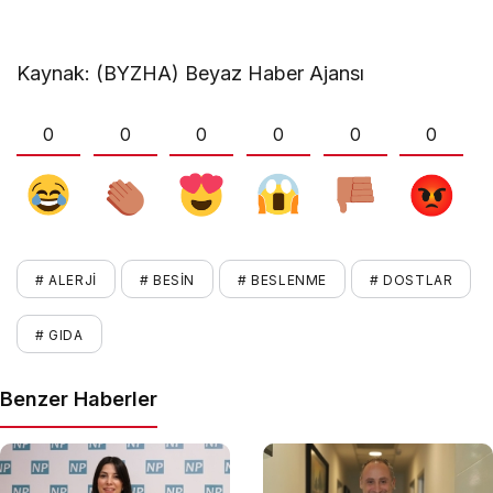
Kaynak: (BYZHA) Beyaz Haber Ajansı
0
0
0
0
0
0
# ALERJI
# BESIN
# BESLENME
# DOSTLAR
# GIDA
Benzer Haberler