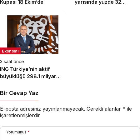
Kupası 18 Ekim’de
yarısında yüzde 32
büyüme
Ekonomi
3 saat önce
ING Türkiye’nin aktif
büyüklüğü 298.1 milyar
TL’ye ulaştı
Bir Cevap Yaz
E-posta adresiniz yayınlanmayacak.
Gerekli alanlar
*
ile
işaretlenmişlerdir
Yorumunuz
*