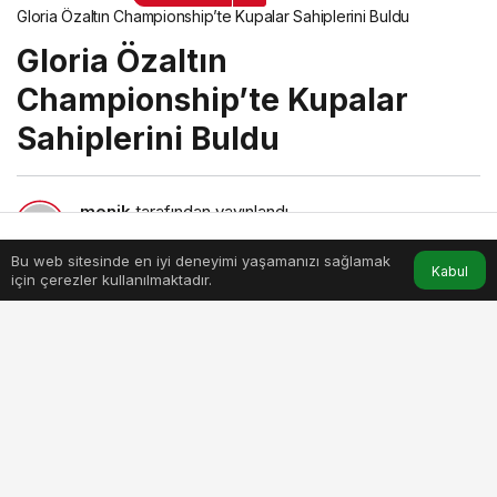
Gloria Özaltın Championship’te Kupalar Sahiplerini Buldu
Gloria Özaltın
Championship’te Kupalar
Sahiplerini Buldu
menik
tarafından yayınlandı
17 Şubat 2026, 16:43
yayınlandı
1dk, 36sn
Bu web sitesinde en iyi deneyimi yaşamanızı sağlamak
Anasayfa
Akış
Hesabım
Kabul
için çerezler kullanılmaktadır.