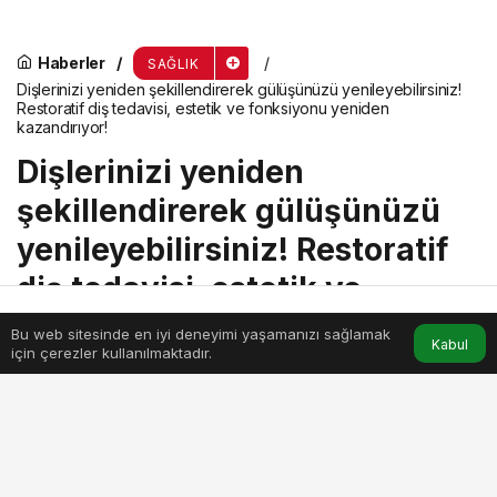
Haberler
SAĞLIK
Dişlerinizi yeniden şekillendirerek gülüşünüzü yenileyebilirsiniz!
Restoratif diş tedavisi, estetik ve fonksiyonu yeniden
kazandırıyor!
Dişlerinizi yeniden
şekillendirerek gülüşünüzü
yenileyebilirsiniz! Restoratif
diş tedavisi, estetik ve
fonksiyonu yeniden
Bu web sitesinde en iyi deneyimi yaşamanızı sağlamak
Anasayfa
Akış
Hesabım
Kabul
için çerezler kullanılmaktadır.
kazandırıyor!
menik
tarafından yayınlandı
15 Mayıs 2024, 19:20
yayınlandı
2dk, 13sn