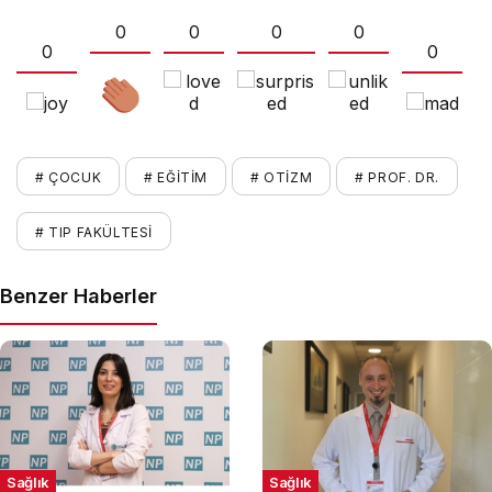
0
0
0
0
0
0
# ÇOCUK
# EĞITIM
# OTIZM
# PROF. DR.
# TIP FAKÜLTESI
Benzer Haberler
Sağlık
Sağlık