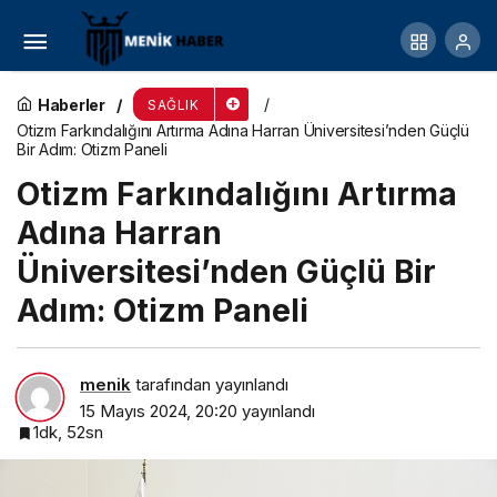
Dişlerinizi yeniden şekillendirerek gülüşünüzü
yenileyebilirsiniz! Restoratif diş tedavisi, estetik
Haberler
SAĞLIK
Otizm Farkındalığını Artırma Adına Harran Üniversitesi’nden Güçlü
Bir Adım: Otizm Paneli
ve fonksiyonu yeniden kazandırıyor!
Otizm Farkındalığını Artırma
Adına Harran
Üniversitesi’nden Güçlü Bir
Adım: Otizm Paneli
menik
tarafından yayınlandı
15 Mayıs 2024, 20:20
yayınlandı
1dk, 52sn