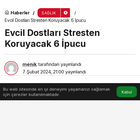
Haberler
SAĞLIK
Evcil Dostları Stresten Koruyacak 6 İpucu
Evcil Dostları Stresten
Koruyacak 6 İpucu
menik
tarafından yayınlandı
7 Şubat 2024, 21:00
yayınlandı
3dk, 51sn
Bu web sitesinde en iyi deneyimi yaşamanızı sağlamak
Anasayfa
Akış
Hesabım
Kabul
için çerezler kullanılmaktadır.