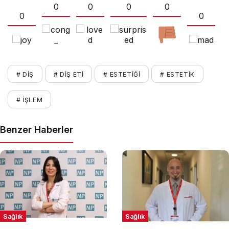
0
0
0
0
0
0
# DIŞ
# DIŞ ETI
# ESTETIĞI
# ESTETIK
# İŞLEM
Benzer Haberler
Sağlık
Sağlık