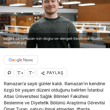
saglikli-bir-ramazan-icin-dogru-ve-dengeli-beslenme-duzeni-
saglanmali.jpg
+
-
PAYLAŞ
Ramazan’a sayılı günler kaldı. Ramazan’ın kendine
özgü bir yaşam düzeni olduğunu belirten İstanbul
Atlas Üniversitesi Sağlık Bilimleri Fakültesi
Beslenme ve Diyetetik Bölümü Araştırma Görevlisi
Ömer Turan, sahuru ihmal etmeden, iftarda