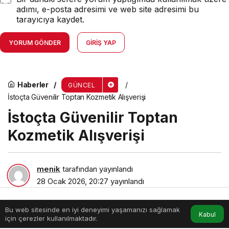
adımı, e-posta adresimi ve web site adresimi bu
tarayıcıya kaydet.
YORUM GÖNDER
GIRIŞ YAP
Haberler
GÜNCEL
İstoçta Güvenilir Toptan Kozmetik Alışverişi
İstoçta Güvenilir Toptan
Kozmetik Alışverişi
menik
tarafından yayınlandı
28 Ocak 2026, 20:27
yayınlandı
4dk, 18sn
Bu web sitesinde en iyi deneyimi yaşamanızı sağlamak
Anasayfa
Akış
Hesabım
Kabul
için çerezler kullanılmaktadır.