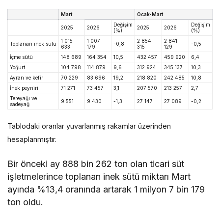
Mart
Ocak-Mart
Değişim
Değişim
2025
2026
2025
2026
(%)
(%)
1 015
1 007
2 854
2 841
Toplanan inek sütü
-0,8
-0,5
633
179
315
129
İçme sütü
148 689
164 354
10,5
432 457
459 920
6,4
Yoğurt
104 798
114 879
9,6
312 924
345 137
10,3
Ayran ve kefir
70 229
83 696
19,2
218 820
242 485
10,8
İnek peyniri
71 271
73 457
3,1
207 570
213 257
2,7
Tereyağı ve
9 551
9 430
-1,3
27 147
27 089
-0,2
sadeyağ
Tablodaki oranlar yuvarlanmış rakamlar üzerinden
hesaplanmıştır.
Bir önceki ay 888 bin 262 ton olan ticari süt
işletmelerince toplanan inek sütü miktarı Mart
ayında %13,4 oranında artarak 1 milyon 7 bin 179
ton oldu.