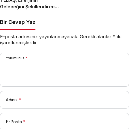
YEDAŞ, Enerjinin
Geleceğini Şekillendirecek
Genç Yetenekleri Arıyor
Bir Cevap Yaz
E-posta adresiniz yayınlanmayacak.
Gerekli alanlar
*
ile
işaretlenmişlerdir
Yorumunuz
*
Adınız
*
E-Posta
*