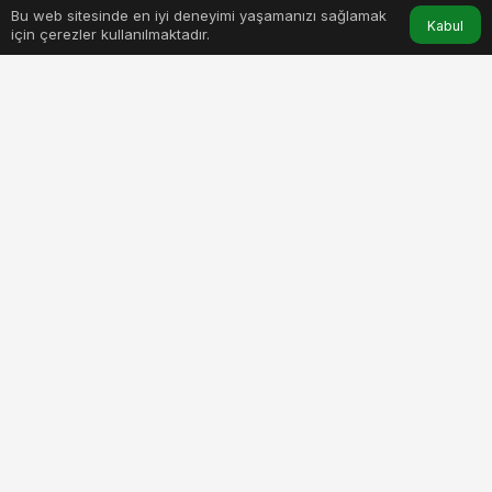
Bu web sitesinde en iyi deneyimi yaşamanızı sağlamak
Anasayfa
Akış
Hesabım
Kabul
için çerezler kullanılmaktadır.
dis-ticaret-endeksleri-mart-2026.jpg
PAYLAŞ