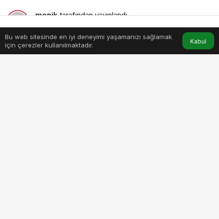
menik
tarafından yayınlandı
16 Haziran 2026, 14:13
yayınlandı
3dk, 20sn
Bu web sitesinde en iyi deneyimi yaşamanızı sağlamak
Anasayfa
Akış
Hesabım
Kabul
için çerezler kullanılmaktadır.
iklim-krizi-collesmeyi-collesme-ise-halk-sagligini-tehdit-
ediyor.jpg