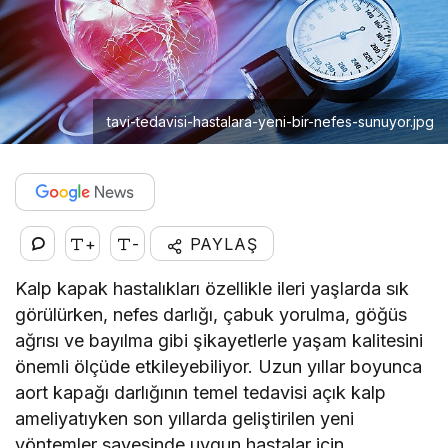
tavi-tedavisi-hastalara-yeni-bir-nefes-sunuyor.jpg
+
-
PAYLAŞ
Kalp kapak hastalıkları özellikle ileri yaşlarda sık
görülürken, nefes darlığı, çabuk yorulma, göğüs
ağrısı ve bayılma gibi şikayetlerle yaşam kalitesini
önemli ölçüde etkileyebiliyor. Uzun yıllar boyunca
aort kapağı darlığının temel tedavisi açık kalp
ameliyatıyken son yıllarda geliştirilen yeni
yöntemler sayesinde uygun hastalar için