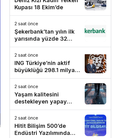
Deniz Kızı Kadın Yelken
Bodrum’da kutladı
Kupası 18 Ekim’de
2 saat önce
Şekerbank’tan yılın ilk
yarısında yüzde 32
büyüme
2 saat önce
ING Türkiye’nin aktif
büyüklüğü 298.1 milyar
TL’ye ulaştı
2 saat önce
Yaşam kalitesini
destekleyen yapay
zekâ hizmetleri akıllı
kentler için finansman
2 saat önce
ve altyapı kadar önemli
Hitit Bilişim 500’de
Endüstri Yazılımında