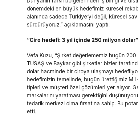
Dünyanın farklı bölgelerinden iş birliği ve d
dönemdeki en büyük hedefimiz küresel rekabet
alanında sadece Türkiye’yi değil, küresel sa
sürdürüyoruz.” açıklamasını yaptı.
“Ciro hedefi: 3 yıl içinde 250 milyon dolar
Vefa Kuzu, “Şirket değerlememiz bugün 200 
TUSAŞ ve Baykar gibi şirketler bizler tarafınd
dolar hacminde bir ciroya ulaşmayı hedefliy
hedefimizin temelinde, bugün ürettiğimiz MIL-
tipleri ve müşteri özel çözümleri yer alıyor. G
markalarını yaratması gerektiğini düşünüyoru
tedarik merkezi olma fırsatına sahip. Bu pota
etti.