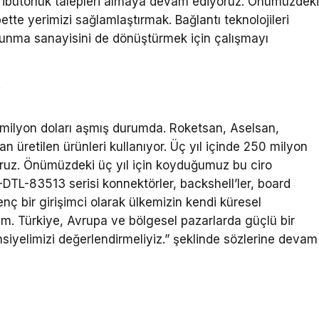
istribütörlük talepleri almaya devam ediyoruz. Önümüzdek
te yerimizi sağlamlaştırmak. Bağlantı teknolojileri
vunma sanayisini de dönüştürmek için çalışmayı
”
milyon doları aşmış durumda. Roketsan, Aselsan,
an üretilen ürünleri kullanıyor. Üç yıl içinde 250 milyon
oruz. Önümüzdeki üç yıl için koyduğumuz bu ciro
DTL-83513 serisi konnektörler, backshell’ler, board
enç bir girişimci olarak ülkemizin kendi küresel
m. Türkiye, Avrupa ve bölgesel pazarlarda güçlü bir
nsiyelimizi değerlendirmeliyiz.” şeklinde sözlerine devam