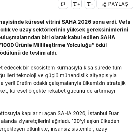
+
-
PAYLAŞ
nayisinde küresel vitrini SAHA 2026 sona erdi. Vefa
ılık ve uzay sektörlerinin yüksek gereksinimlerini
buluşmalarından biri olarak kabul edilen SAHA
1000 Ürünle Millileştirme Yolculuğu” ödül
 ödülünü de teslim aldı.
t edecek bir ekosistem kurmasıyla kısa sürede tüm
 ileri teknoloji ve güçlü mühendislik altyapısıyla
e yerli üretim odaklı çalışmalarıyla ülkemizin stratejik
ket, küresel ölçekte rekabet gücünü de artırmayı
ottosuyla kapılarını açan SAHA 2026, İstanbul Fuar
landa ziyaretçilerini ağırladı. 120’yi aşkın ülkeden
erçekleşen etkinlikte, insansız sistemler, uzay