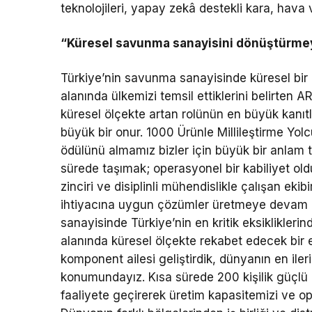
teknolojileri, yapay zekâ destekli kara, hava v
“Küresel savunma sanayisini dönüştürmey
Türkiye’nin savunma sanayisinde küresel bir a
alanında ülkemizi temsil ettiklerini belirte
küresel ölçekte artan rolünün en büyük kanıtl
büyük bir onur. 1000 Ürünle Millileştirme Yolc
ödülünü almamız bizler için büyük bir anlam
sürede taşımak; operasyonel bir kabiliyet oldu
zinciri ve disiplinli mühendislikle çalışan e
ihtiyacına uygun çözümler üretmeye devam 
sanayisinde Türkiye’nin en kritik eksikliklerin
alanında küresel ölçekte rekabet edecek bir
komponent ailesi geliştirdik, dünyanın en ileri
konumundayız. Kısa sürede 200 kişilik güçlü b
faaliyete geçirerek üretim kapasitemizi ve op