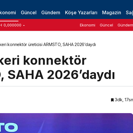
konomi
Güncel
Gündem
Köşe Yazarları
Magazin
Sağ
H
0,000000
Ekonomi
Güncel
Günde
askeri konnektör üreticisi ARMSTO, SAHA 2026’daydı
skeri konnektör
O, SAHA 2026’daydı
3dk, 17s