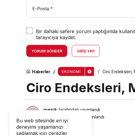
E-Posta
*
Bir dahaki sefere yorum yaptığımda kullanı
tarayıcıya kaydet.
YORUM GÖNDER
GIRIŞ YAP
Haberler
Ciro Endeksleri,
EKONOMI
Ciro Endeksleri,
menik
tarafından yayınlandı
11 Mayıs 2026, 11:43
yayınlandı
Bu web sitesinde en iyi
deneyimi yaşamanızı
sağlamak için çerezler