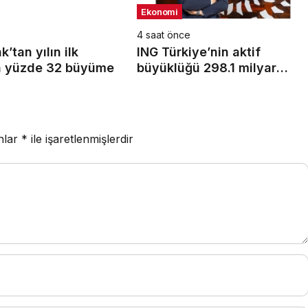
Ekonomi
4 saat önce
’tan yılın ilk
ING Türkiye’nin aktif
a yüzde 32 büyüme
büyüklüğü 298.1 milyar
TL’ye ulaştı
anlar
*
ile işaretlenmişlerdir