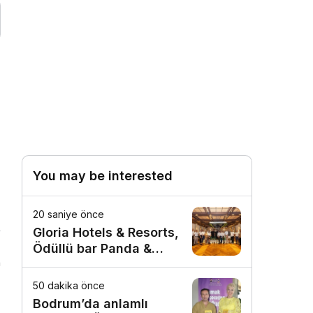
You may be interested
20 saniye önce
Gloria Hotels & Resorts,
Ödüllü bar Panda &
n
Sons ile unutulmaz bir
Miksoloji Gecesine İmza
50 dakika önce
Attı
Bodrum’da anlamlı