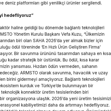
e deniz platformları gibi yenilikçi ürünler sergilendi.
i hedefliyoruz”
ktör haline geldiği bu dönemde bağlantı teknolojileri
n ARMSTO Yönetim Kurulu Başkanı Vefa Kuzu, “Ülkemizin
arından biri olan SAHA 2026’da yer almak bizler için
uluğu ödül töreninde ‘En Hızlı Ürün Geliştiren Firma’
 taşıyor. Bir savunma ürününü tasarımdan sahaya en kıs
ğu kadar stratejik bir üstünlük. Bu ödül, kısa karar
kibimizin yansıması. Hızdan ödün vermeden, sahanın
edeceğiz. ARMSTO olarak savunma, havacılık ve uzay
den birini gidermeyi amaçlıyoruz. Bağlantı teknolojileri
 ekosistem kurduk ve Türkiye’de bulunmayan bir
 teknolojik konnektör üretim tesislerinden biri
ir organizasyona ulaştık. 2026’da yeni üretim tesisimiz
erasyonel kabiliyetimizi daha da artırmayı hedefliyoruz.