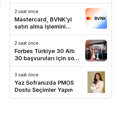
Birinci Sırada
2 saat önce
Mastercard, BVNK’yi
satın alma işlemini
tamamladı
2 saat önce
Forbes Türkiye 30 Altı
30 başvuruları için son
dönemece girildi!
3 saat önce
Yaz Sofranızda PMOS
Dostu Seçimler Yapın