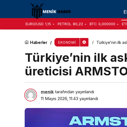
Ciro Endeksleri, Mart 2026
E
EURO/USD
1,15
PETROL
80,22
BTC
0,000000
ET
Haberler
Türkiye’nin ilk 
EKONOMI
Türkiye’nin ilk a
üreticisi ARMST
menik
tarafından yayınlandı
11 Mayıs 2026, 11:43
yayınlandı