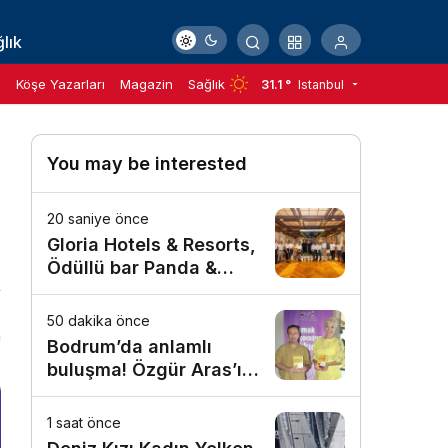
lık
m
Köşe Yazarları
Magazin
Sağlık
31.1 °
Istanbul
You may be interested
20 saniye önce
Gloria Hotels & Resorts,
Ödüllü bar Panda &
Sons ile unutulmaz bir
Miksoloji Gecesine İmza
50 dakika önce
n
Attı
Bodrum’da anlamlı
buluşma! Özgür Aras’ın
çok konuşulan kitabı
yeni baskısını Titanic
1 saat önce
Luxury Collection