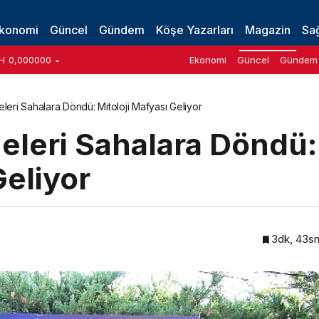
 ama…
konomi
Güncel
Gündem
Köşe Yazarları
Magazin
Sağ
H
0,000000
Ekonomi
Güncel
Gündem
eleri Sahalara Döndü: Mitoloji Mafyası Geliyor
eleri Sahalara Döndü:
Geliyor
3dk, 43s