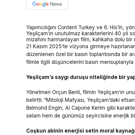
Yapımcılığını Content Turkey ve 6. His’in, yön
Yeşilçam’ın unutulmaz karakterlerini 40 yıl s
mizahını harmanlayan film, kahkaha dolu bir
21 Kasım 2025’te vizyona girmeye hazırlanan
düzenlenen özel bir basın toplantısında bir 
filmle ilgili düşüncelerini basın mensuplarıyla 
Yeşilçam’a saygı duruşu niteliğinde bir ya
Yönetmen Orçun Benli, filmin Yeşilçam’ın unu
belirtti: “Mitoloji Mafyası, Yeşilçam’daki efsan
Belmond Engin, Al Capone Kerim gibi karakterl
selam hem de günümüz seyircisine enerjik b
Coşkun abinin enerjisi setin moral kaynağ