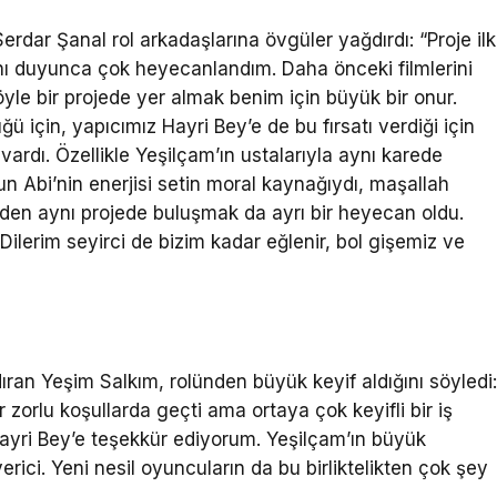
rdar Şanal rol arkadaşlarına övgüler yağdırdı: “Proje ilk
nı duyunca çok heyecanlandım. Daha önceki filmlerini
yle bir projede yer almak benim için büyük bir onur.
 için, yapıcımız Hayri Bey’e de bu fırsatı verdiği için
ardı. Özellikle Yeşilçam’ın ustalarıyla aynı karede
un Abi’nin enerjisi setin moral kaynağıydı, maşallah
niden aynı projede buluşmak da ayrı bir heyecan oldu.
 Dilerim seyirci de bizim kadar eğlenir, bol gişemiz ve
dıran Yeşim Salkım, rolünden büyük keyif aldığını söyledi
orlu koşullarda geçti ama ortaya çok keyifli bir iş
ayri Bey’e teşekkür ediyorum. Yeşilçam’ın büyük
erici. Yeni nesil oyuncuların da bu birliktelikten çok şey