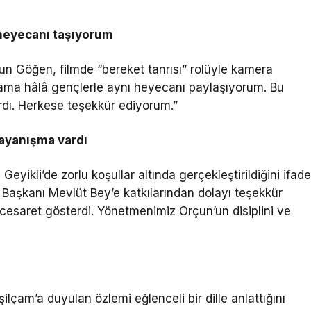
 heyecanı taşıyorum
n Göğen, filmde “bereket tanrısı” rolüyle kamera
 ama hâlâ gençlerle aynı heyecanı paylaşıyorum. Bu
vardı. Herkese teşekkür ediyorum.”
dayanışma vardı
yikli’de zorlu koşullar altında gerçekleştirildiğini ifad
e Başkanı Mevlüt Bey’e katkılarından dolayı teşekkür
cesaret gösterdi. Yönetmenimiz Orçun’un disiplini ve
ilçam’a duyulan özlemi eğlenceli bir dille anlattığını