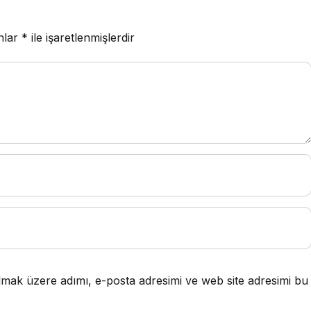
on Bodrum’da
anlar
*
ile işaretlenmişlerdir
lmak üzere adımı, e-posta adresimi ve web site adresimi bu