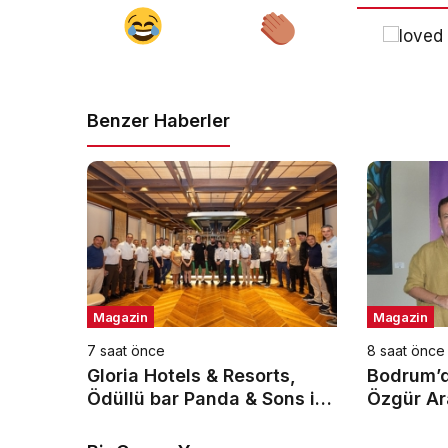
Benzer Haberler
Magazin
Magazin
7 saat önce
8 saat önce
Gloria Hotels & Resorts,
Bodrum’d
Ödüllü bar Panda & Sons ile
Özgür Ar
unutulmaz bir Miksoloji
konuşulan
Gecesine İmza Attı
baskısını