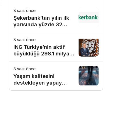
8 saat önce
Şekerbank’tan yılın ilk
yarısında yüzde 32
büyüme
8 saat önce
ING Türkiye’nin aktif
büyüklüğü 298.1 milyar
TL’ye ulaştı
8 saat önce
Yaşam kalitesini
destekleyen yapay
zekâ hizmetleri akıllı
kentler için finansman
ve altyapı kadar önemli