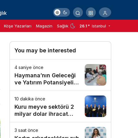
lık
Köşe Yazarları
Magazin
Sağlık
26.1 °
Istanbul
You may be interested
4 saniye önce
Haymana’nın Geleceği
ve Yatırım Potansiyeli
Masaya Yatırıldı
10 dakika önce
n
Kuru meyve sektörü 2
milyar dolar ihracat
hedefi için Ankara’dan
destek istedi
3 saat önce