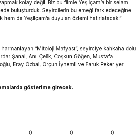
yapmak kolay değil. Biz bu filmle Yeşilçam’a bir selam
jede buluşturduk. Seyircilerin bu emeği fark edeceğine
ek hem de Yeşilçam’a duyulan özlemi hatırlatacak.”
e harmanlayan “Mitoloji Mafyası”, seyirciye kahkaha dol
Serdar Şanal, Anıl Çelik, Coşkun Göğen, Mustafa
roğlu, Eray Özbal, Orçun İynemli ve Faruk Peker yer
nemalarda gösterime girecek.
0
0
0