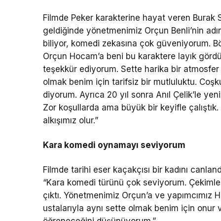
Filmde Peker karakterine hayat veren Burak Se
geldiğinde yönetmenimiz Orçun Benli’nin adı
biliyor, komedi zekasına çok güveniyorum. Bö
Orçun Hocam’a beni bu karaktere layık gördüğü
teşekkür ediyorum. Sette harika bir atmosfer v
olmak benim için tarifsiz bir mutluluktu. Coşk
diyorum. Ayrıca 20 yıl sonra Anıl Çelik’le ye
Zor koşullarda ama büyük bir keyifle çalıştık.
alkışımız olur.”
Kara komedi oynamayı seviyorum
Filmde tarihi eser kaçakçısı bir kadını canlan
“Kara komedi türünü çok seviyorum. Çekimler z
çıktı. Yönetmenimiz Orçun’a ve yapımcımız H
ustalarıyla aynı sette olmak benim için onur v
öğreneceğini düşünüyorum.”