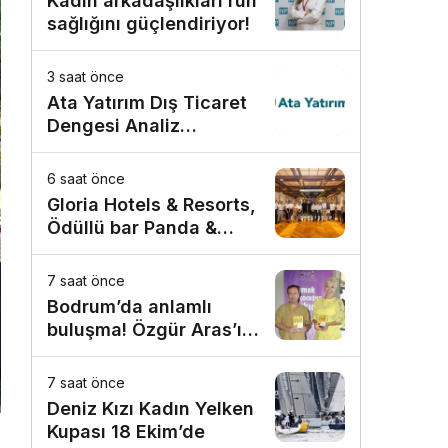
Kadın arkadaşlıkları ruh
sağlığını güçlendiriyor!
3 saat önce
Ata Yatırım Dış Ticaret
Dengesi Analiz
Raporunu Yayımladı
6 saat önce
Gloria Hotels & Resorts,
Ödüllü bar Panda &
Sons ile unutulmaz bir
Miksoloji Gecesine İmza
7 saat önce
Attı
Bodrum’da anlamlı
buluşma! Özgür Aras’ın
çok konuşulan kitabı
yeni baskısını Titanic
7 saat önce
Luxury Collection
Deniz Kızı Kadın Yelken
Bodrum’da kutladı
Kupası 18 Ekim’de