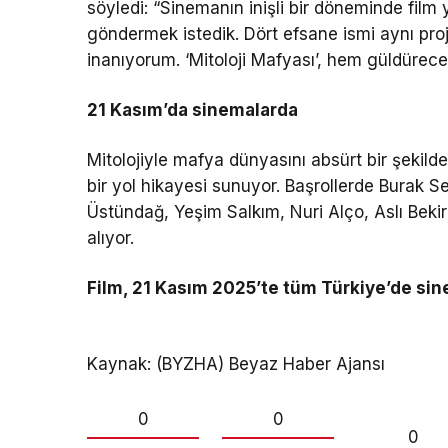
söyledi: “Sinemanın inişli bir döneminde film 
göndermek istedik. Dört efsane ismi aynı pro
inanıyorum. ‘Mitoloji Mafyası’, hem güldürec
21 Kasım’da sinemalarda
Mitolojiyle mafya dünyasını absürt bir şekild
bir yol hikayesi sunuyor. Başrollerde Burak 
Üstündağ, Yeşim Salkım, Nuri Alço, Aslı Beki
alıyor.
Film, 21 Kasım 2025’te tüm Türkiye’de si
Kaynak: (BYZHA) Beyaz Haber Ajansı
0
0
0