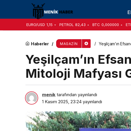
Wilma Elles: Artık yeter! 10 çocuk da isterim
E
EURO/USD
1,15
PETROL
82,43
BTC
0,000000
ET
Haberler
Yeşilçam’ın Efsan
MAGAZIN
Yeşilçam’ın Efsan
Mitoloji Mafyası 
menik
tarafından yayınlandı
1 Kasım 2025, 23:24
yayınlandı