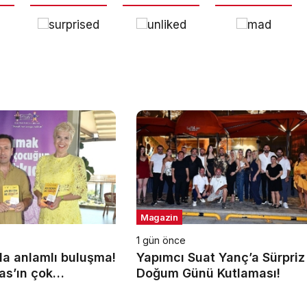
Magazin
1 gün önce
a anlamlı buluşma!
Yapımcı Suat Yanç’a Sürpriz
as’ın çok
Doğum Günü Kutlaması!
 kitabı yeni
 Titanic Luxury