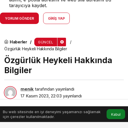
tarayıcıya kaydet.
YORUM GÖNDER
GIRIŞ YAP
Haberler
GÜNCEL
Özgürlük Heykeli Hakkında Bilgiler
Özgürlük Heykeli Hakkında
Bilgiler
menik
tarafından yayınlandı
17 Kasım 2023, 22:03
yayınlandı
8dk, 21sn
Bu web sitesinde en iyi deneyimi yaşamanızı sağlamak
Anasayfa
Akış
Hesabım
Kabul
için çerezler kullanılmaktadır.